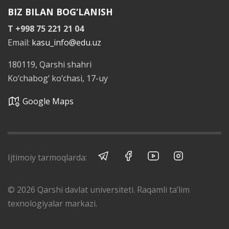
BIZ BILAN BOG‘LANISH
T +998 75 221 21 04
Email:
kasu_info@edu.uz
180119, Qarshi shahri
Ko‘chabog‘ ko‘chasi, 17-uy
Google Maps
Ijtimoiy tarmoqlarda:
© 2026 Qarshi davlat universiteti. Raqamli ta’lim
texnologiyalar markazi.