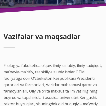
Vazifalar va maqsadlar
Filologiya fakultetida o‘quv, ilmiy-uslubiy, ilmiy-tadqiqot,
ma’naviy-ma’rifiy, tashkiliy-uslubiy ishlar OTM
faoliyatiga doir O‘zbekiston Respublikasi Prezidenti
qarorlari va farmonlari, Vazirlar mahkamasi qaror va
farmoyishlari, Oliy va o‘rta maxsus ta’lim vazirligining
buyruq va topshiriqlari asosida universitet Kengashi,
rektor buyruqlari, shuningdek oid huquqiy – me’yoriy