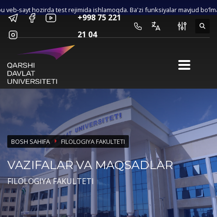
eb-sayt hozirda test rejimida ishlamoqda. Ba'zi funksiyalar mavjud bo‘lmasl
×
+998 75 221
Maxsus imkoniyatlar
21 04
SHRIFT O‘LCHAMI
A-
A
A+
KO‘RINISH
Yuqori kontrast
O‘qish uchun qulay shrift
Rasmlarni o‘chirish
Standart holatga qaytarish
BOSH SAHIFA
FILOLOGIYA FAKULTETI
VAZIFALAR VA MAQSADLAR
FILOLOGIYA FAKULTETI