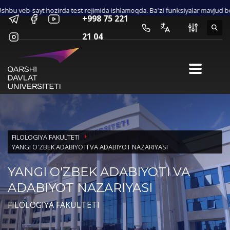
bu veb-sayt hozirda test rejimida ishlamoqda. Ba'zi funksiyalar mavjud bo‘l
×
+998 75 221
Maxsus imkoniyatlar
21 04
SHRIFT O‘LCHAMI
A-
A
A+
KO‘RINISH
Yuqori kontrast
O‘qish uchun qulay shrift
Rasmlarni o‘chirish
FILOLOGIYA FAKULTETI
Standart holatga qaytarish
YANGI O'ZBEK ADABIYOTI VA ADABIYOT NAZARIYASI
YANGI O'ZBEK ADABIYOTI VA
ADABIYOT NAZARIYASI
FILOLOGIYA FAKULTETI